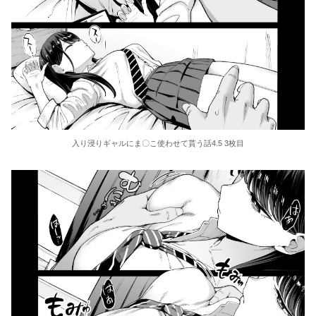
入り浸りギャルにま〇こ使わせて貰う話4.5 3枚目