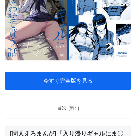
今すぐ完全版を見る
目次
[同人えろまんが]「入り浸りギャルにま〇