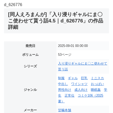
d_626776
[同人えろまんが]「入り浸りギャルにま〇
こ使わせて貰う話4.5｜d_626776」の作品
詳細
発売日
2025-09-01 00:00:00
ボリューム
53ページ
入り浸りギャルにま〇こ使わせて
シリーズ
貰う話
制服
ギャル
巨乳
ミニスカ
中出し
ワイシャツ
おっぱい
ジャンル
男性向け
成人向け
睡眠姦
学
生
正常位
コミケ106（2025
夏）
メーカー
甘噛本舗