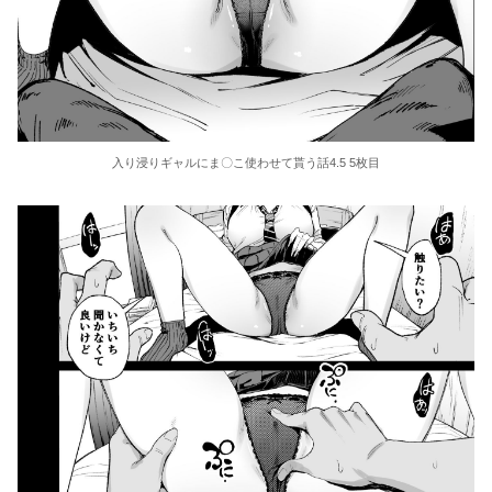
入り浸りギャルにま〇こ使わせて貰う話4.5 5枚目