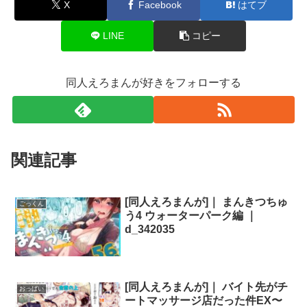
X
Facebook
はてブ
LINE
コピー
同人えろまんが好きをフォローする
関連記事
[同人えろまんが]｜ まんきつちゅ
ごっくん
う4 ウォーターパーク編 ｜
d_342035
[同人えろまんが]｜ バイト先がチ
おっぱい
ートマッサージ店だった件EX〜