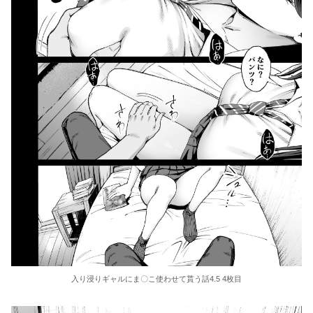
入り浸りギャルにま〇こ使わせて貰う話4.5 4枚目