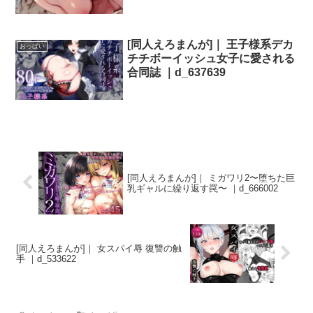
[同人えろまんが]｜ 王子様系デカ
おっぱい
チチボーイッシュ女子に愛される
合同誌 ｜d_637639
[同人えろまんが]｜ ミガワリ2〜堕ちた巨
乳ギャルに繰り返す罠〜 ｜d_666002
[同人えろまんが]｜ 女スパイ辱 復讐の触
手 ｜d_533622