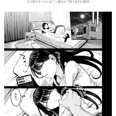
入り浸りギャルにま〇こ使わせて貰う話4.5 2枚目