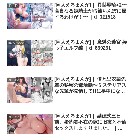
[同人えろまんが]｜ 異世界輪●2〜
3P・4P
高貴なる姫騎士が蛮族ちんぽに屈
するわけが！〜 ｜d_321518
[同人えろまんが]｜ 魔魅の迷宮 姪
BLACKDOG
っ子エルフ編 ｜d_669261
[同人えろまんが]｜ 僕と里衣菜先
おっぱい
輩の秘密の部活動〜ミステリアス
な先輩が発情してHに夢中になる
話〜 ｜d_235656
[同人えろまんが]｜ 結婚式三日
おっぱい
前、婚約者不在の隙に旧友と不倫
セックスしまくりました。 ｜
d_607267