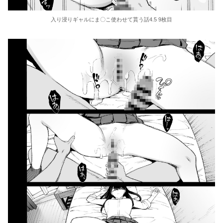
入り浸りギャルにま〇こ使わせて貰う話4.5 9枚目