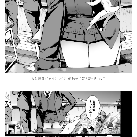
入り浸りギャルにま〇こ使わせて貰う話4.5 1枚目