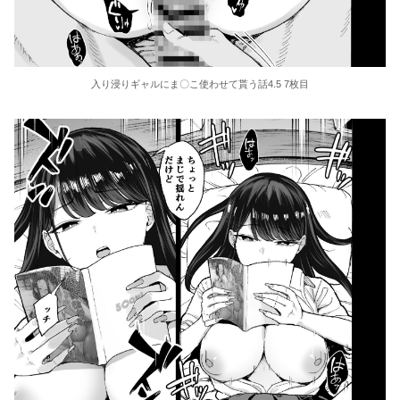
入り浸りギャルにま〇こ使わせて貰う話4.5 7枚目