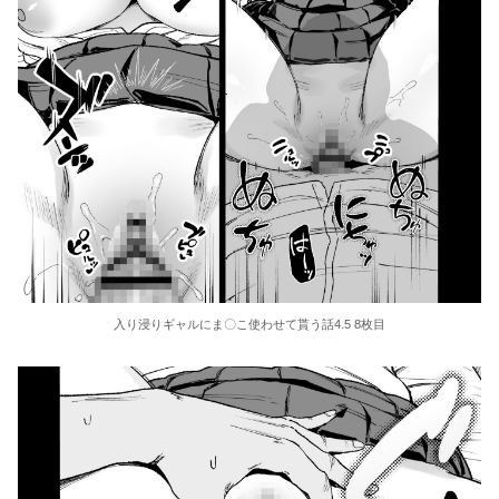
入り浸りギャルにま〇こ使わせて貰う話4.5 8枚目