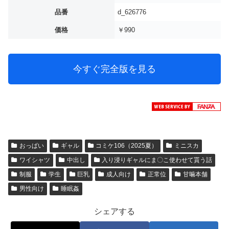
品番
d_626776
価格
￥990
今すぐ完全版を見る
おっぱい
ギャル
コミケ106（2025夏）
ミニスカ
ワイシャツ
中出し
入り浸りギャルにま〇こ使わせて貰う話
制服
学生
巨乳
成人向け
正常位
甘噛本舗
男性向け
睡眠姦
シェアする