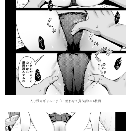
入り浸りギャルにま〇こ使わせて貰う話4.5 6枚目