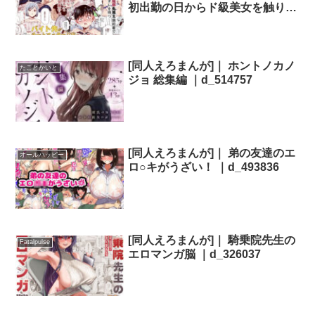
初出勤の日からド級美女を触りま
くってイカせまくりました〜 ｜
d_521003
[同人えろまんが]｜ ホントノカノ
たことかいと
ジョ 総集編 ｜d_514757
[同人えろまんが]｜ 弟の友達のエ
オールハッピー
ロ○キがうざい！ ｜d_493836
[同人えろまんが]｜ 騎乗院先生の
Fatalpulse
エロマンガ脳 ｜d_326037