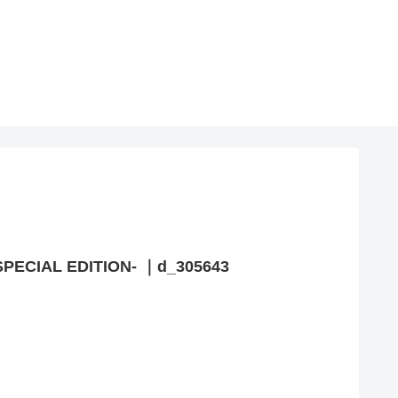
。
L EDITION- ｜d_305643