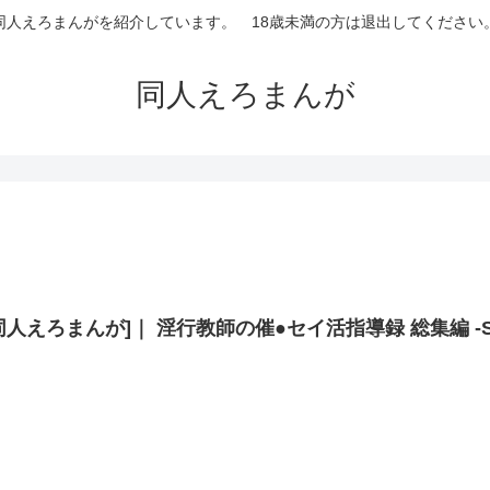
同人えろまんがを紹介しています。 18歳未満の方は退出してください
同人えろまんが
同人えろまんが]｜ 淫行教師の催●セイ活指導録 総集編 -SPECIA