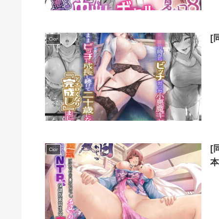
[
Cior
[
Cior
本