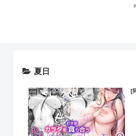
夏日
[
Cior