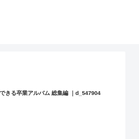
。
[同人えろまんが]｜ 卒アル催●アプリ クラスメイトを支配できる卒業アルバム 総集編 ｜d_547904