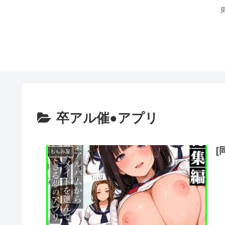
卒アル催●アプリ
ももみ屋