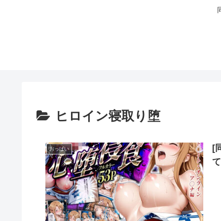
ヒロイン寝取り堕
[
おっぱい
て