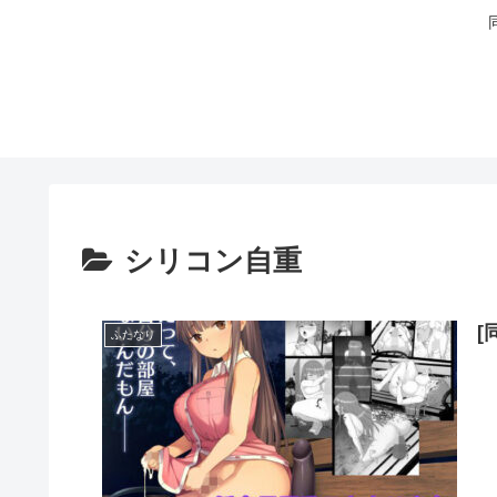
シリコン自重
[
ふたなり