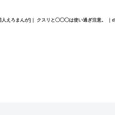
同人えろまんが]｜ クスリと◯◯◯は使い過ぎ注意。 ｜d_6